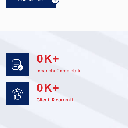
0
K+
Incarichi Completati
0
K+
Clienti Ricorrenti