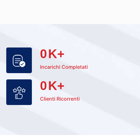
0
K+
Incarichi Completati
0
K+
Clienti Ricorrenti