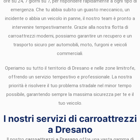
ore su 24, 7 giorni su 7, per rispondere rapidamente a ogni tipo di
emergenza. Che tu abbia subito un guasto meccanico, un
incidente o abbia un veicolo in panne, il nostro team è pronto a
intervenire tempestivamente. Grazie alla nostra flotta di
carroattrezzi moderni, possiamo garantire un recupero e un
trasporto sicuro per automobili, moto, furgoni e veicoli
commerciali.
Operiamo su tutto il territorio di Dresano e nelle zone limitrofe,
offrendo un servizio tempestivo e professionale. La nostra
priorità è risolvere il tuo problema stradale nel minor tempo
possibile, garantendo sempre la massima sicurezza per te e il
tuo veicolo.
I nostri servizi di carroattrezzi
a Dresano
Il nostro
carroattrezzi a Dresano
offre una vasta gamma di